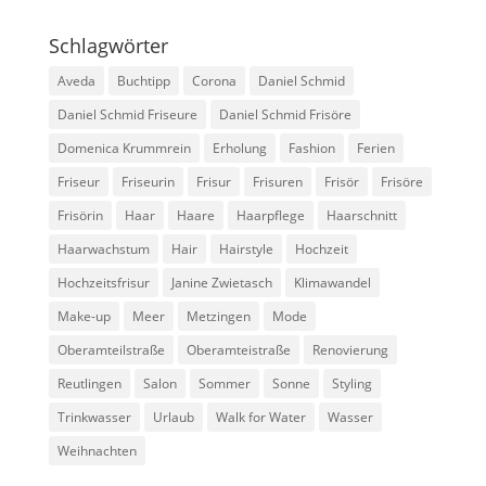
Schlagwörter
Aveda
Buchtipp
Corona
Daniel Schmid
Daniel Schmid Friseure
Daniel Schmid Frisöre
Domenica Krummrein
Erholung
Fashion
Ferien
Friseur
Friseurin
Frisur
Frisuren
Frisör
Frisöre
Frisörin
Haar
Haare
Haarpflege
Haarschnitt
Haarwachstum
Hair
Hairstyle
Hochzeit
Hochzeitsfrisur
Janine Zwietasch
Klimawandel
Make-up
Meer
Metzingen
Mode
Oberamteilstraße
Oberamteistraße
Renovierung
Reutlingen
Salon
Sommer
Sonne
Styling
Trinkwasser
Urlaub
Walk for Water
Wasser
Weihnachten