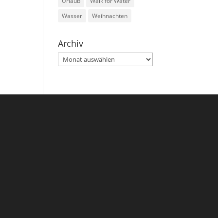
Urlaub
Walk for Water
Wasser
Weihnachten
Archiv
Archiv