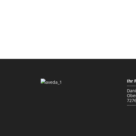
Ihr 
·······
Dani
Ober
7276
·······