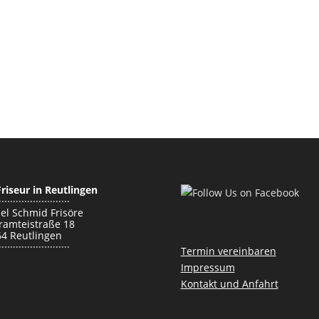
Friseur in Reutlingen
·························
el Schmid Frisöre
amteistraße 18
4 Reutlingen
·························
Termin vereinbaren
Impressum
Kontakt und Anfahrt