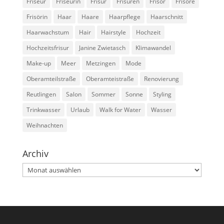
Friseur
Friseurin
Frisur
Frisuren
Frisör
Frisöre
Frisörin
Haar
Haare
Haarpflege
Haarschnitt
Haarwachstum
Hair
Hairstyle
Hochzeit
Hochzeitsfrisur
Janine Zwietasch
Klimawandel
Make-up
Meer
Metzingen
Mode
Oberamteilstraße
Oberamteistraße
Renovierung
Reutlingen
Salon
Sommer
Sonne
Styling
Trinkwasser
Urlaub
Walk for Water
Wasser
Weihnachten
Archiv
Archiv