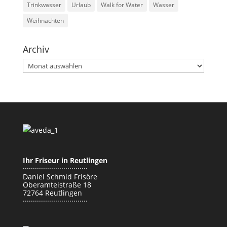
Trinkwasser
Urlaub
Walk for Water
Wasser
Weihnachten
Archiv
Archiv
Ihr Friseur in Reutlingen
································
Daniel Schmid Frisöre
Oberamteistraße 18
72764 Reutlingen
································