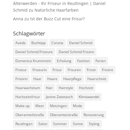
Älterwerden - Ihr Friseur in Reutlingen | Daniel
Schmid
zu
Natürliche Haarfarben
Anna
zu
Ist der Buzz Cut eine Frisur?
Schlagwörter
Aveda
Buchtipp
Corona
Daniel Schmid
Daniel Schmid Friseure
Daniel Schmid Frisöre
Domenica Krummrein
Erholung
Fashion
Ferien
Friseur
Friseurin
Frisur
Frisuren
Frisör
Frisöre
Frisörin
Haar
Haare
Haarpflege
Haarschnitt
Haarwachstum
Hair
Hairstyle
Hochzeit
Hochzeitsfrisur
Janine Zwietasch
Klimawandel
Make-up
Meer
Metzingen
Mode
Oberamteilstraße
Oberamteistraße
Renovierung
Reutlingen
Salon
Sommer
Sonne
Styling