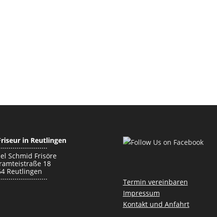
Friseur in Reutlingen
·························
el Schmid Frisöre
amteistraße 18
4 Reutlingen
·························
Termin vereinbaren
Impressum
Kontakt und Anfahrt