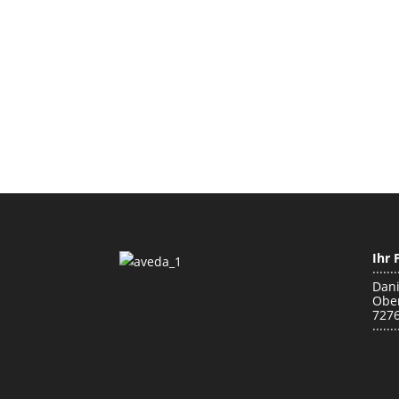
Ihr 
·······
Dani
Ober
7276
·······