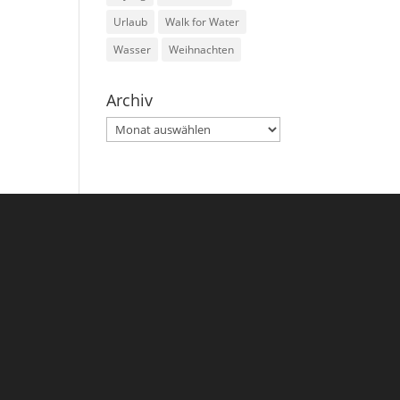
Urlaub
Walk for Water
Wasser
Weihnachten
Archiv
Archiv