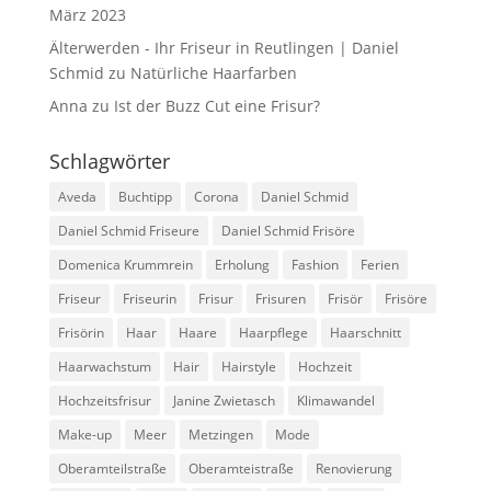
März 2023
Älterwerden - Ihr Friseur in Reutlingen | Daniel
Schmid
zu
Natürliche Haarfarben
Anna
zu
Ist der Buzz Cut eine Frisur?
Schlagwörter
Aveda
Buchtipp
Corona
Daniel Schmid
Daniel Schmid Friseure
Daniel Schmid Frisöre
Domenica Krummrein
Erholung
Fashion
Ferien
Friseur
Friseurin
Frisur
Frisuren
Frisör
Frisöre
Frisörin
Haar
Haare
Haarpflege
Haarschnitt
Haarwachstum
Hair
Hairstyle
Hochzeit
Hochzeitsfrisur
Janine Zwietasch
Klimawandel
Make-up
Meer
Metzingen
Mode
Oberamteilstraße
Oberamteistraße
Renovierung