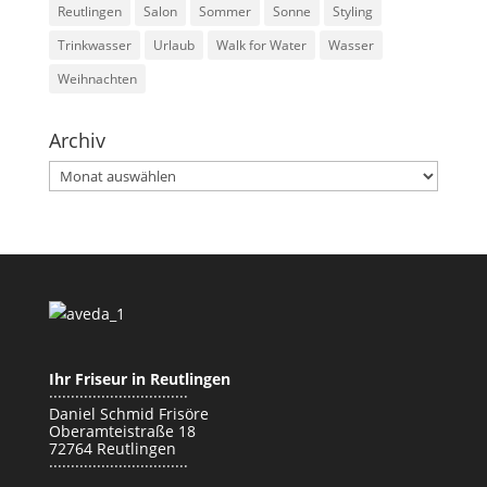
Reutlingen
Salon
Sommer
Sonne
Styling
Trinkwasser
Urlaub
Walk for Water
Wasser
Weihnachten
Archiv
Archiv
Ihr Friseur in Reutlingen
································
Daniel Schmid Frisöre
Oberamteistraße 18
72764 Reutlingen
································