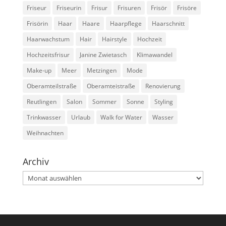
Friseur
Friseurin
Frisur
Frisuren
Frisör
Frisöre
Frisörin
Haar
Haare
Haarpflege
Haarschnitt
Haarwachstum
Hair
Hairstyle
Hochzeit
Hochzeitsfrisur
Janine Zwietasch
Klimawandel
Make-up
Meer
Metzingen
Mode
Oberamteilstraße
Oberamteistraße
Renovierung
Reutlingen
Salon
Sommer
Sonne
Styling
Trinkwasser
Urlaub
Walk for Water
Wasser
Weihnachten
Archiv
Archiv