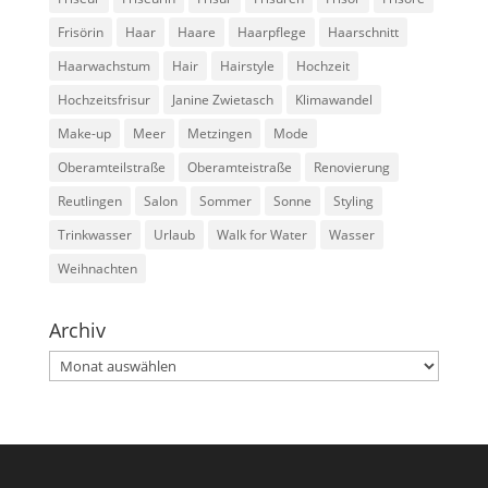
Frisörin
Haar
Haare
Haarpflege
Haarschnitt
Haarwachstum
Hair
Hairstyle
Hochzeit
Hochzeitsfrisur
Janine Zwietasch
Klimawandel
Make-up
Meer
Metzingen
Mode
Oberamteilstraße
Oberamteistraße
Renovierung
Reutlingen
Salon
Sommer
Sonne
Styling
Trinkwasser
Urlaub
Walk for Water
Wasser
Weihnachten
Archiv
Archiv