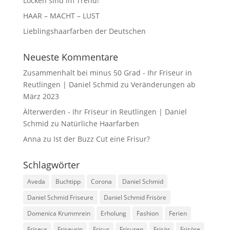
Locken sind im Trend!
HAAR – MACHT – LUST
Lieblingshaarfarben der Deutschen
Neueste Kommentare
Zusammenhalt bei minus 50 Grad - Ihr Friseur in
Reutlingen | Daniel Schmid
zu
Veränderungen ab
März 2023
Älterwerden - Ihr Friseur in Reutlingen | Daniel
Schmid
zu
Natürliche Haarfarben
Anna
zu
Ist der Buzz Cut eine Frisur?
Schlagwörter
Aveda
Buchtipp
Corona
Daniel Schmid
Daniel Schmid Friseure
Daniel Schmid Frisöre
Domenica Krummrein
Erholung
Fashion
Ferien
Friseur
Friseurin
Frisur
Frisuren
Frisör
Frisöre