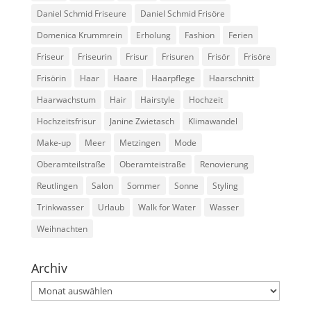
Daniel Schmid Friseure
Daniel Schmid Frisöre
Domenica Krummrein
Erholung
Fashion
Ferien
Friseur
Friseurin
Frisur
Frisuren
Frisör
Frisöre
Frisörin
Haar
Haare
Haarpflege
Haarschnitt
Haarwachstum
Hair
Hairstyle
Hochzeit
Hochzeitsfrisur
Janine Zwietasch
Klimawandel
Make-up
Meer
Metzingen
Mode
Oberamteilstraße
Oberamteistraße
Renovierung
Reutlingen
Salon
Sommer
Sonne
Styling
Trinkwasser
Urlaub
Walk for Water
Wasser
Weihnachten
Archiv
Archiv