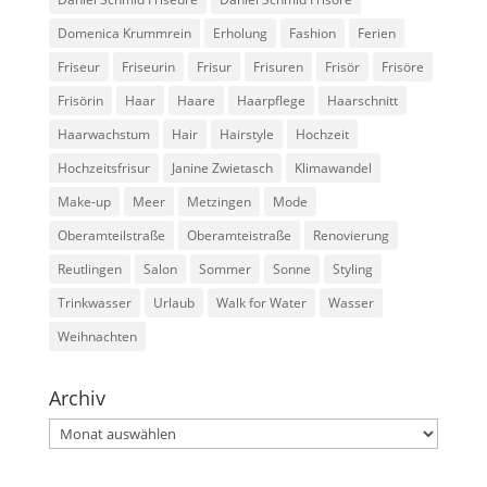
Domenica Krummrein
Erholung
Fashion
Ferien
Friseur
Friseurin
Frisur
Frisuren
Frisör
Frisöre
Frisörin
Haar
Haare
Haarpflege
Haarschnitt
Haarwachstum
Hair
Hairstyle
Hochzeit
Hochzeitsfrisur
Janine Zwietasch
Klimawandel
Make-up
Meer
Metzingen
Mode
Oberamteilstraße
Oberamteistraße
Renovierung
Reutlingen
Salon
Sommer
Sonne
Styling
Trinkwasser
Urlaub
Walk for Water
Wasser
Weihnachten
Archiv
Archiv